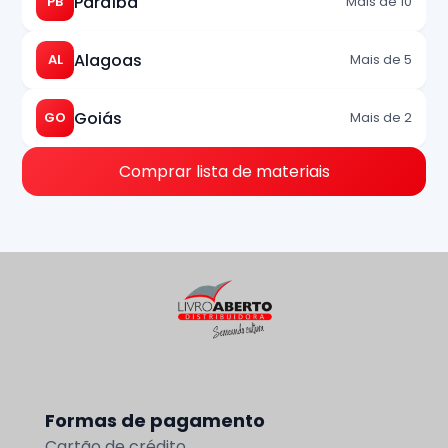
Paraíba
PB
Mais de 10
Alagoas
AL
Mais de 5
Goiás
GO
Mais de 2
Comprar lista de materiais
Formas de pagamento
Cartão de crédito