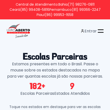
Central de Atendimento:
Bahia
(71) 98276-0811
Ceará
(85) 99408-5816
Pernambuco
(81) 99366-2247
Piauí
(86) 99953-1658
Entrar
Escolas Parceiras
Estamos presentes em todo o Brasil. Passe o
mouse sobre os estados destacados no mapa
para ver quantas escolas já são nossas parceiras.
182+
9
Escolas Parceiras
Estados Atendidos
Toque nos estados em destaque para ver as escolas